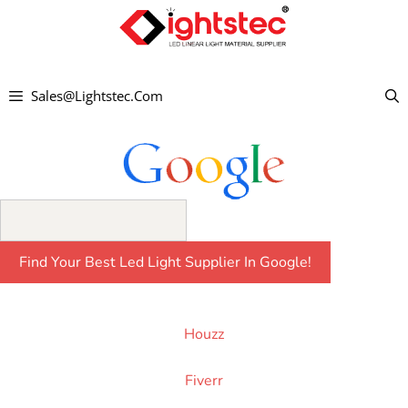
Aller
au
contenu
Sales@lightstec.com
Houzz
Fiverr