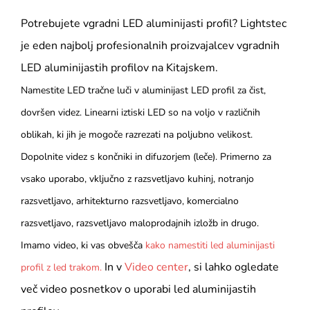
Potrebujete vgradni LED aluminijasti profil? Lightstec
je eden najbolj profesionalnih proizvajalcev vgradnih
LED aluminijastih profilov na Kitajskem.
Namestite LED tračne luči v aluminijast LED profil za čist,
dovršen videz. Linearni iztiski LED so na voljo v različnih
oblikah, ki jih je mogoče razrezati na poljubno velikost.
Dopolnite videz s končniki in difuzorjem (leče). Primerno za
vsako uporabo, vključno z razsvetljavo kuhinj, notranjo
razsvetljavo, arhitekturno razsvetljavo, komercialno
razsvetljavo, razsvetljavo maloprodajnih izložb in drugo.
Imamo video, ki vas obvešča
kako namestiti led aluminijasti
In v
Video center
, si lahko ogledate
profil z led trakom.
več video posnetkov o uporabi led aluminijastih