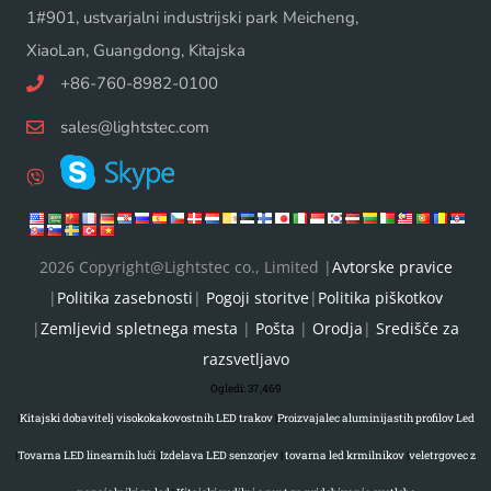
1#901, ustvarjalni industrijski park Meicheng,
XiaoLan, Guangdong, Kitajska
+86-760-8982-0100
sales@lightstec.com
2026 Copyright@Lightstec co., Limited |
Avtorske pravice
|
Politika zasebnosti
|
Pogoji storitve
|
Politika piškotkov
|
Zemljevid spletnega mesta
|
Pošta
|
Orodja
|
Središče za
razsvetljavo
Ogledi:
37,469
|
Kitajski dobavitelj visokokakovostnih LED trakov
|
Proizvajalec aluminijastih profilov Led
|
Tovarna LED linearnih luči
|
Izdelava LED senzorjev
|
tovarna led krmilnikov
|
veletrgovec z