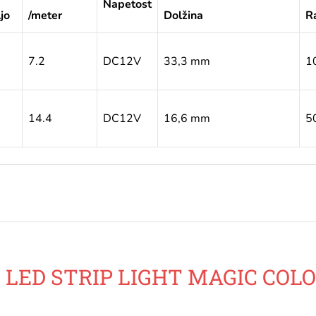
Napetost
jo
/meter
Dolžina
R
7.2
DC12V
33,3 mm
1
14.4
DC12V
16,6 mm
5
 LED STRIP LIGHT MAGIC COLO