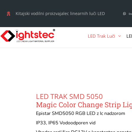
Preskoči
na
Kitajski vodilni proizvajalec linearnih luči LED
Do
vsebino
LED Trak Luči
LE
LED TRAK SMD 5050
Magic Color Change Strip Li
Epistar SMD5050 RGB LED z Ic nadzorom
IP33, IP65 Vodoodporen vid