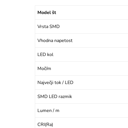
Model št
Vrsta SMD
Vhodna napetost
LED kol
Moč/m
Največji tok / LED
SMD LED razmik
Lumen / m
CRI(Ra)