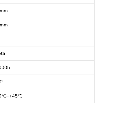
 mm
 mm
eta
000h
0°
20℃~+45℃