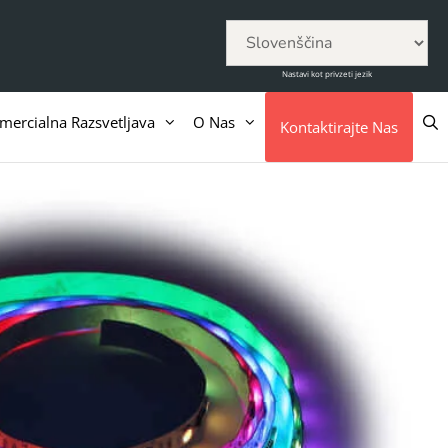
Nastavi kot privzeti jezik
mercialna Razsvetljava
O Nas
Kontaktirajte Nas