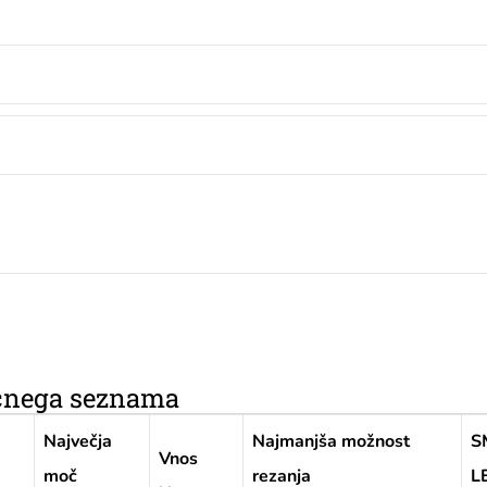
ičnega seznama
Največja
Najmanjša možnost
S
Vnos
moč
rezanja
L