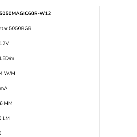
-5050MAGIC60R-W12
istar 5050RGB
12V
 LED/m
,4 W/M
 mA
,6 MM
0 LM
0