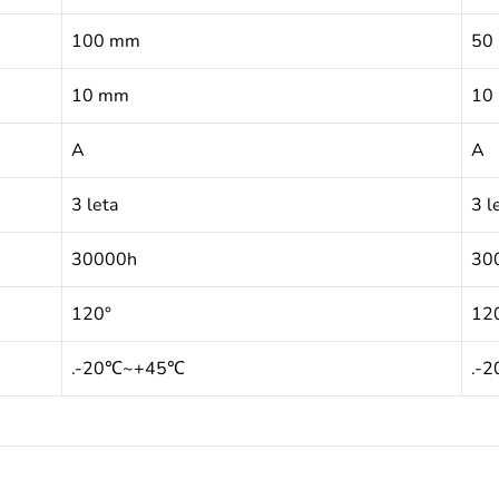
100 mm
50
10 mm
10
A
A
3 leta
3 l
30000h
30
120°
12
.-20℃~+45℃
.-