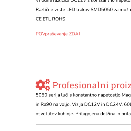
Vhodna različica DC12V s konstantno napeto
Različne vrste LED trakov SMD5050 za možn
CE ETL ROHS
POVpraševanje ZDAJ
Profesionalni proi
5050 serija luči s konstantno napetostjo Ma
in Ra90 na voljo. Vizija DC12V in DC24V. 60
osvetlitev kuhinje. Prilagojena dolžina in pril