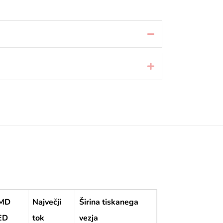
Strni
Razširi
MD
Največji
Širina tiskanega
ED
tok
vezja