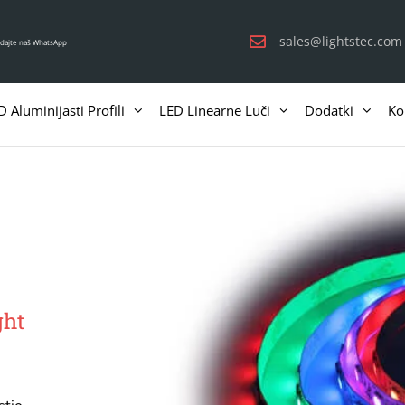
sales@lightstec.com
dajte naš WhatsApp
D Aluminijasti Profili
LED Linearne Luči
Dodatki
Ko
ght