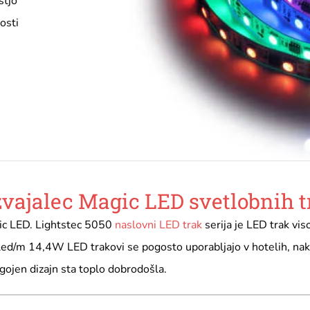
stjo
osti
zvajalec Magic LED svetlobnih 
gic LED. Lightstec 5050
naslovni LED trak
serija je LED trak vi
led/m 14,4W LED trakovi se pogosto uporabljajo v hotelih, nak
agojen dizajn sta toplo dobrodošla.