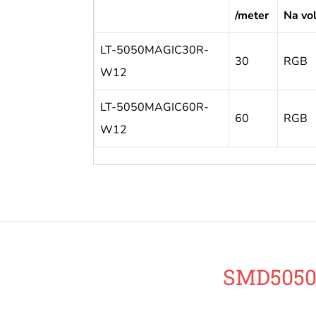
/meter
Na vol
LT-5050MAGIC30R-
30
RGB
W12
LT-5050MAGIC60R-
60
RGB
W12
SMD5050