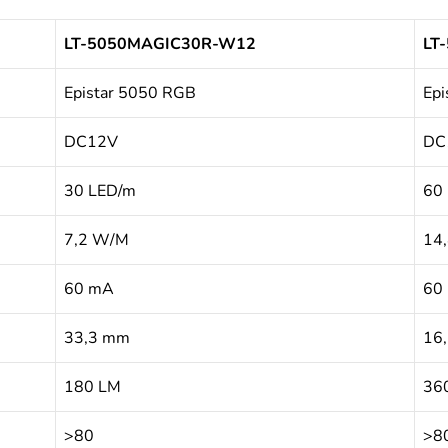
LT-5050MAGIC30R-W12
LT
Epistar 5050 RGB
Ep
DC12V
DC
30 LED/m
60
7,2 W/M
14
60 mA
60
33,3 mm
16
180 LM
36
>80
>8