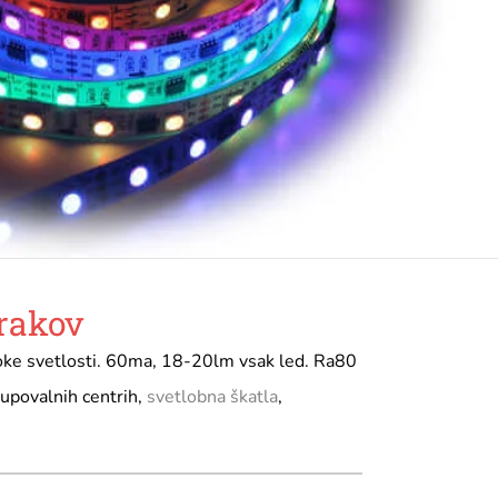
trakov
soke svetlosti. 60ma, 18-20lm vsak led. Ra80
upovalnih centrih,
svetlobna škatla
,