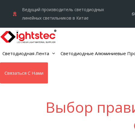
Перейти
Ведущий производитель светодиодных
к
линейных светильников в Китае
содержимому
Светодиодная Лента
Светодиодные Алюминиевые Пр
Связаться С Нами
Выбор прави