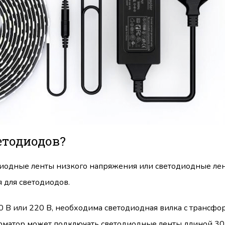
етодиодов?
одиодные ленты низкого напряжения или светодиодные ле
 для светодиодов.
 В или 220 В, необходима светодиодная вилка с трансфо
рматор может подключать светодиодные ленты длиной 30