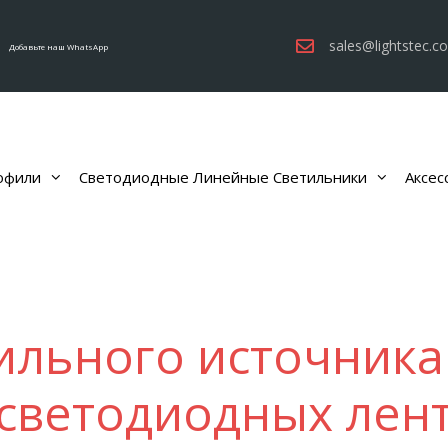
sales@lightstec.c
Добавьте наш WhatsApp
офили
Светодиодные Линейные Светильники
Аксес
льного источника
светодиодных лен