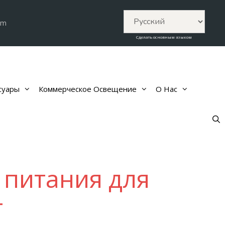
om
Сделать основным языком
суары
Коммерческое Освещение
О Нас
 питания для
т