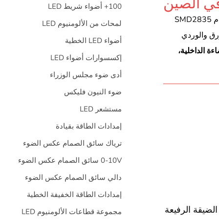
100+ أضواء شريط LED
تعتبر Lightstec واحدة من أفضل الشركات المصنعة لأشرطة ضوء النيون LED في الصين. لدينا ضوء النيون المرن الجديد. نحن نستخدم SMD2835
لمحات من الألومنيوم LED
لأخضر والأزرق والوردي
أضواء LED الخطية
ءة الداخلية،
إكسسوارات أضواء LED
أدى ضوء مجلس الوزراء
ضوء النيون فليكس
مستشعر LED
إمدادات الطاقة بقيادة
ترياك سائق الصمام عكس الضوء
0-10V سائق الصمام عكس الضوء
دالي سائق الصمام عكس الضوء
إمدادات الطاقة الخفيفة الخطية
 الضيقة الرفيعة
مجموعة قطاعات الألومنيوم LED