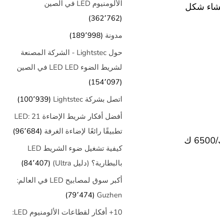
الألومنيوم LED في الصين
إنشاء شكل
(362٬762)
مدونة
(189٬998)
حول Lightstec - الشركة المصنعة
لشريط الضوء LED LED في الصين
(154٬097)
اتصل بشركة Lightstec
(100٬939)
أفضل أفكار شريط الإضاءة LED: 21
تطبيقًا رائعًا لإضاءة الغرفة
(96٬684)
كيفية تشغيل ضوء الشريط LED
بالبطارية؟ (دليل Ultra)
(84٬407)
أكبر سوق لمصابيح LED في العالم:
(79٬474)
Guzhen
10+ أفكار لقطاعات الألومنيوم LED: