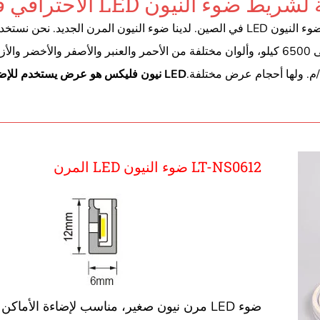
 النيون LED الاحترافي في الصين
كمصدر للإضاءة، ودرجة حرارة ألوان مختلفة من 2400 كيلو إلى 6500 كيلو، وألوان مختلفة من الأحمر والعنبر والأصفر وا
LED نيون فليكس هو عرض يستخدم للإضا
LT-NS0612 ضوء النيون LED المرن
ضوء LED مرن نيون صغير، مناسب لإضاءة الأماكن