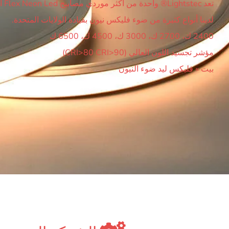
تعد Lightstec® واحدة من أكثر موردي مصابيح Flex Neon Led احترافًا في الصين.
لدينا أنواع كثيرة من ضوء فليكس نيون بقيادة الولايات المتحدة.
2400 ك، 2700 ك، 3000 ك، 4500 ك، 6500 ك
مؤشر تجسيد اللون العالي (CRI>80 CRI>90)
بيت
»
فليكس ليد ضوء النيون