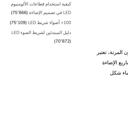
كيفية استخدام قطاعات الألومنيوم
LED في تصميم الإضاءة
(75٬866)
100+ أضواء شريط LED
(75٬109)
دليل المبتدئين لشريط الضوء LED
(70٬872)
يليكون المرنة، تعتبر
ريع الإضاءة
شاء شكل