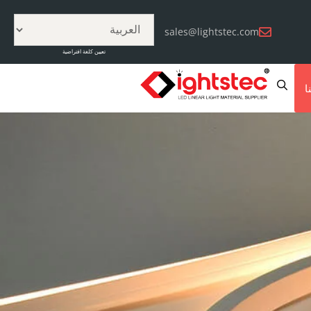
sales@lightstec.com
تعيين كلغة افتراضية
ا