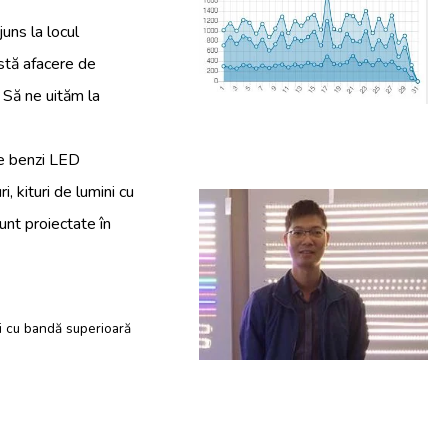
uns la locul
astă afacere de
 Să ne uităm la
de benzi LED
, kituri de lumini cu
unt proiectate în
ni cu bandă superioară