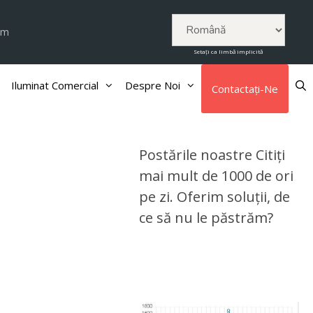
om
Setați ca limbă implicită
Iluminat Comercial
Despre Noi
Contactaţi-Ne
Postările noastre Citiți
mai mult de 1000 de ori
pe zi. Oferim soluții, de
ce să nu le păstrăm?