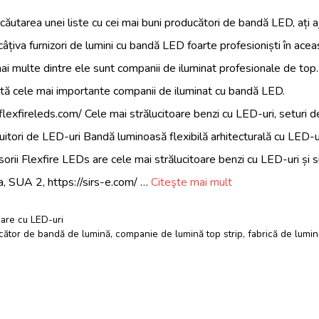
căutarea unei liste cu cei mai buni producători de bandă LED, ați aj
 câțiva furnizori de lumini cu bandă LED foarte profesioniști în ace
mai multe dintre ele sunt companii de iluminat profesionale de top.
Iată cele mai importante companii de iluminat cu bandă LED.
lexfireleds.com/ Cele mai strălucitoare benzi cu LED-uri, seturi 
ibuitori de LED-uri Bandă luminoasă flexibilă arhitecturală cu LED-uri
sorii Flexfire LEDs are cele mai strălucitoare benzi cu LED-uri și s
ia, SUA 2, https://sirs-e.com/ …
Citeşte mai mult
nare cu LED-uri
cător de bandă de lumină
,
companie de lumină top strip
,
fabrică de lumi