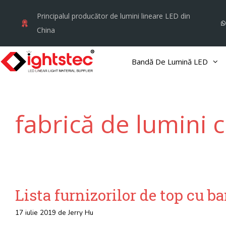
Treci
Principalul producător de lumini lineare LED din
la
China
conținut
Bandă De Lumină LED
fabrică de lumini 
Lista furnizorilor de top cu 
17 iulie 2019
de
Jerry Hu