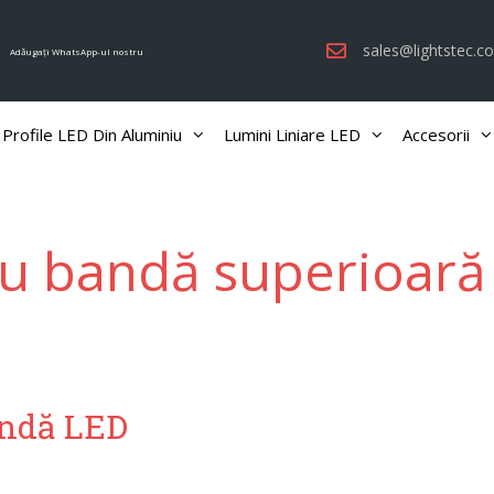
sales@lightstec.c
Adăugați WhatsApp-ul nostru
Profile LED Din Aluminiu
Lumini Liniare LED
Accesorii
cu bandă superioară
bandă LED