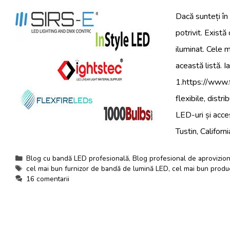
Dacă sunteți în 
potrivit. Există
iluminat. Cele 
această listă. 
1.https://www.f
flexibile, distr
LED-uri și acce
Tustin, Californ
Categorii
Blog cu bandă LED profesională
,
Blog profesional de aprovizio
Etichete
cel mai bun furnizor de bandă de lumină LED
,
cel mai bun produ
16 comentarii