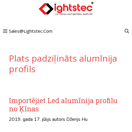
Pāriet
uz
saturu
Sales@lightstec.com
Plats padziļināts alumīnija
profils
Importējiet Led alumīnija profilu
no Ķīnas
2019. gada 17. jūlijs
autors
Džerijs Hu