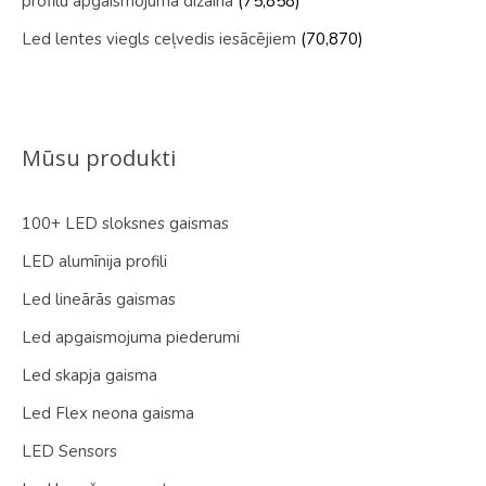
profilu apgaismojuma dizainā
(75,858)
Led lentes viegls ceļvedis iesācējiem
(70,870)
Mūsu produkti
100+ LED sloksnes gaismas
LED alumīnija profili
Led lineārās gaismas
Led apgaismojuma piederumi
Led skapja gaisma
Led Flex neona gaisma
LED Sensors