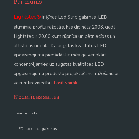
Par mums
Lightstec
®
ir Ķīnas Led Strip gaismas, LED
alumīnija profilu ražotājs, kas dibināts 2008. gadā.
Lightstec ir 20,00 kv.m rūpnīca un pētniecības un
attīstības nodaļa. Kā augstas kvalitātes LED
apgaismojuma piegādātājs mēs galvenokārt
koncentrējamies uz augstas kvalitātes LED
apgaismojuma produktu projektēšanu, ražošanu un
vairumtirdzniecību.
Lasīt vairāk...
Noderīgas saites
Par Lightstec
LED sloksnes gaismas