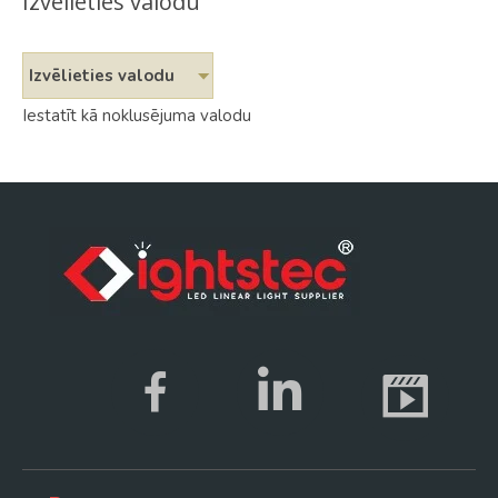
Izvēlieties valodu
Izvēlieties valodu
Iestatīt kā noklusējuma valodu