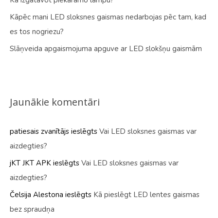
Kā izgatavot piekaramo lampu?
Kāpēc mani LED sloksnes gaismas nedarbojas pēc tam, kad
es tos nogriezu?
Slāņveida apgaismojuma apguve ar LED slokšņu gaismām
Jaunākie komentāri
patiesais zvanītājs
ieslēgts
Vai LED sloksnes gaismas var
aizdegties?
jKT JKT APK
ieslēgts
Vai LED sloksnes gaismas var
aizdegties?
Čelsija Alestona
ieslēgts
Kā pieslēgt LED lentes gaismas
bez spraudņa