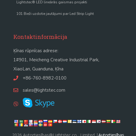
Lightstec® LED lineārās gaismas projekti
101 Bieži uzdotie jautājumi par Led Strip Light
Kontaktinformācija
Ķīnas rūpnīcas adrese:
1#901, Meicheng Creative Industrial Park,
XiaoLan, Guanduna, Ķīna
+86-760-8982-0100
sales@lightstec.com
2026 Autortiesības@Lightstec co., Limited |
Autortiesības