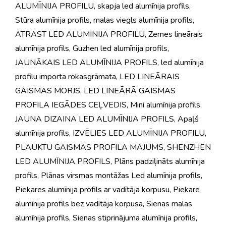
ALUMĪNIJA PROFILU
,
skapja led alumīnija profils
,
Stūra alumīnija profils
,
malas viegls alumīnija profils
,
ATRAST LED ALUMĪNIJA PROFILU
,
Zemes lineārais
alumīnija profils
,
Guzhen led alumīnija profils
,
JAUNĀKAIS LED ALUMĪNIJA PROFILS
,
led alumīnija
profilu importa rokasgrāmata
,
LED LINEĀRAIS
GAISMAS MORJS
,
LED LINEĀRĀ GAISMAS
PROFILA IEGĀDES CEĻVEDIS
,
Mini alumīnija profils
,
JAUNA DIZAINA LED ALUMĪNIJA PROFILS
,
Apaļš
alumīnija profils
,
IZVĒLIES LED ALUMĪNIJA PROFILU
,
PLAUKTU GAISMAS PROFILA MĀJUMS
,
SHENZHEN
LED ALUMĪNIJA PROFILS
,
Plāns padziļināts alumīnija
profils
,
Plānas virsmas montāžas Led alumīnija profils
,
Piekares alumīnija profils ar vadītāja korpusu
,
Piekare
alumīnija profils bez vadītāja korpusa
,
Sienas malas
alumīnija profils
,
Sienas stiprinājuma alumīnija profils
,