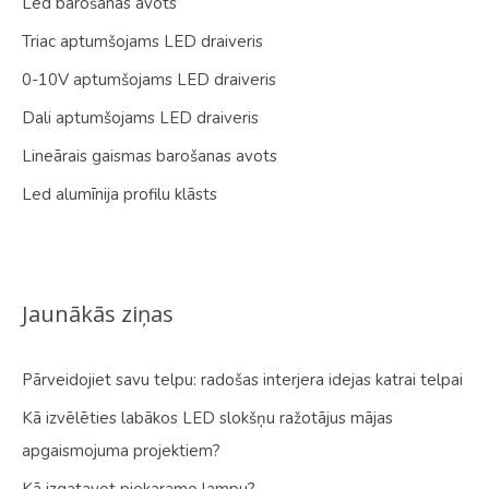
Led barošanas avots
Triac aptumšojams LED draiveris
0-10V aptumšojams LED draiveris
Dali aptumšojams LED draiveris
Lineārais gaismas barošanas avots
Led alumīnija profilu klāsts
Jaunākās ziņas
Pārveidojiet savu telpu: radošas interjera idejas katrai telpai
Kā izvēlēties labākos LED slokšņu ražotājus mājas
apgaismojuma projektiem?