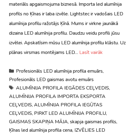
materiāls apgaismojuma biznesā. Importa led alumīnija
profils no Ķīnas ir laba izvēle. Lightstec ir vadošais LED
alumīnija profilu ražotājs Ķīnā. Mums ir virkne jaunākā
dizaina LED alumīnija profilu. Daudzu veidu profili jūsu
izvēlei. Apskatīsim mūsu LED alumīnija profilu klāstu. Uz
plānas virsmas montējams LED…
Lasīt vairāk
Kategorijas
Profesionāls LED alumīnija profila emuārs
,
Profesionāls LED gaismas avotu emuārs
Tagi
ALUMĪNIJA PROFILA IEGĀDES CEĻVEDIS
,
ALUMĪNIJA PROFILA IMPORTA EKSPORTA
CEĻVEDIS
,
ALUMĪNIJA PROFILA IEGŪTAS
CEĻVEDIS
,
PIRKT LED ALUMĪNIJA PROFILU
,
GAISMAS SKAPIŅA MĀJA
,
skapja gaismas profils
,
Ķīnas led alumīnija profila cena
,
IZVĒLIES LED