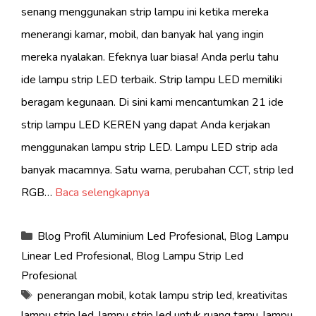
senang menggunakan strip lampu ini ketika mereka
menerangi kamar, mobil, dan banyak hal yang ingin
mereka nyalakan. Efeknya luar biasa! Anda perlu tahu
ide lampu strip LED terbaik. Strip lampu LED memiliki
beragam kegunaan. Di sini kami mencantumkan 21 ide
strip lampu LED KEREN yang dapat Anda kerjakan
menggunakan lampu strip LED. Lampu LED strip ada
banyak macamnya. Satu warna, perubahan CCT, strip led
RGB…
Baca selengkapnya
Kategori
Blog Profil Aluminium Led Profesional
,
Blog Lampu
Linear Led Profesional
,
Blog Lampu Strip Led
Profesional
Tag
penerangan mobil
,
kotak lampu strip led
,
kreativitas
lampu strip led
,
lampu strip led untuk ruang tamu
,
lampu