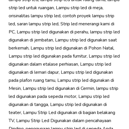
strip led untuk ruangan
,
Lampu strip led di meja
,
orisinalitas lampu strip led
,
contoh proyek lampu strip
led
,
saran lampu strip led
,
Strip led menerangi kami di
PC
,
Lampu strip led digunakan di perahu
,
lampu strip led
digunakan di jembatan
,
Lampu strip led digunakan saat
berkemah
,
Lampu strip led digunakan di Pohon Natal
,
Lampu strip led digunakan pada furnitur
,
Lampu strip led
digunakan dalam etalase perhiasan
,
Lampu strip led
digunakan di lemari dapur
,
Lampu strip led digunakan
pada plafon ruang tamu
,
Lampu strip led digunakan di
Mesin
,
Lampu strip led digunakan di Cermin
,
lampu strip
led digunakan pada sepeda motor
,
Lampu strip led
digunakan di tangga
,
Lampu strip led digunakan di
teater
,
Lampu Strip Led digunakan di bagian belakang
TV
,
Lampu Strip Led Digunakan dalam pencahayaan
Dinding
,
penggunaan lampu strip led di sepeda Anda
,