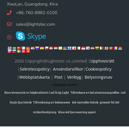
XiaoLan, Guangdong, Kina
+86-760-8982-0100
sales@lightstec.com
2026 Copyright@Lightstec co.,Limited |
Upphovsrätt
|
Sekretesspolicy
|
Användarvillkor
|
Cookiespolicy
|
Webbplatskarta
|
Post
|
Verktyg
|
Belysningsnav
Visningar:
24,840
|
Kina leverantör av högkvalitativ Led Strip Light
|
Tillverkare av led aluminiumprofiler
|
Led
linjär ljus fabrik
|
Tillverkning av ledsensorer
|
led controller fabrik
|
grossist för led
strömförsörjning
|
Kina led ljus sourcing agent