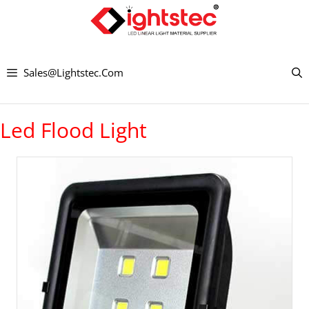
Hoppa
till
innehållet
Sales@lightstec.com
Led Flood Light