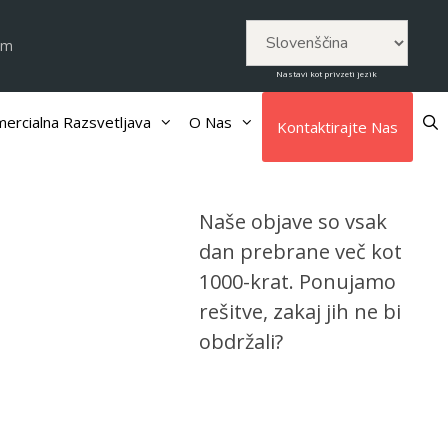
om
Nastavi kot privzeti jezik
ercialna Razsvetljava
O Nas
Kontaktirajte Nas
Naše objave so vsak
dan prebrane več kot
1000-krat. Ponujamo
rešitve, zakaj jih ne bi
obdržali?