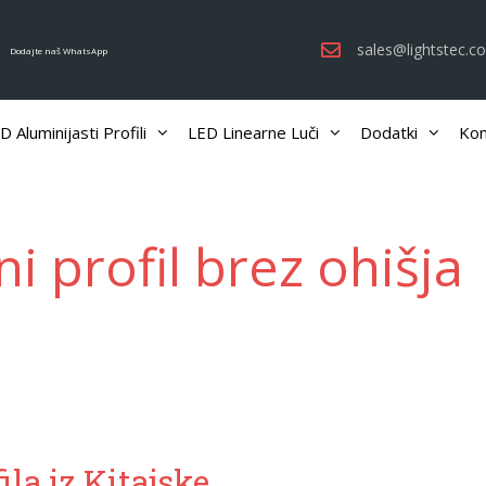
sales@lightstec.c
Dodajte naš WhatsApp
D Aluminijasti Profili
LED Linearne Luči
Dodatki
Kom
i profil brez ohišja
la iz Kitajske