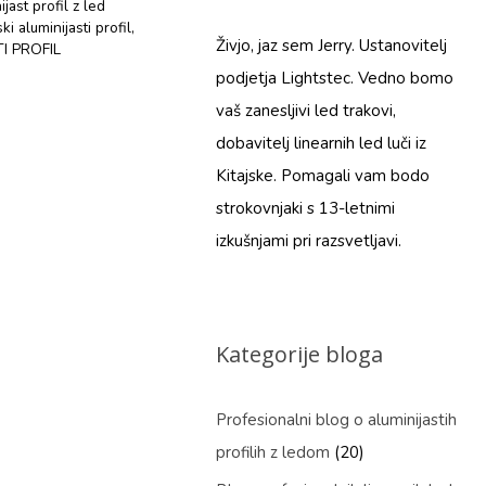
ast profil z led
ki aluminijasti profil
,
Živjo, jaz sem Jerry. Ustanovitelj
I PROFIL
podjetja Lightstec. Vedno bomo
vaš zanesljivi led trakovi,
dobavitelj linearnih led luči iz
Kitajske. Pomagali vam bodo
strokovnjaki s 13-letnimi
izkušnjami pri razsvetljavi.
Kategorije bloga
Profesionalni blog o aluminijastih
profilih z ledom
(20)