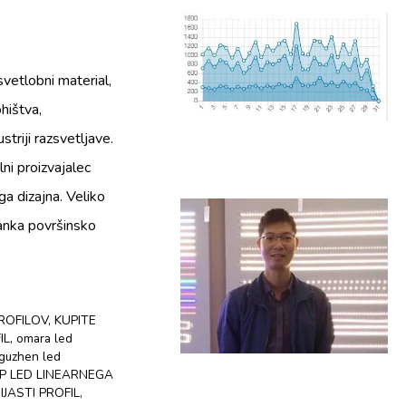
vetlobni material,
ohištva,
striji razsvetljave.
lni proizvajalec
ga dizajna. Veliko
Tanka površinsko
PROFILOV
,
KUPITE
IL
,
omara led
guzhen led
P LED LINEARNEGA
IJASTI PROFIL
,