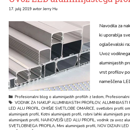
17. julij 2019
avtor
Jerry Hu
Navodila za nak
ki uporablja sve
oglaševalski raz
Uvoz vodilnega a
aluminijastih p
vrst profilov p
nameščena LE
kategorije
Profesionalni blog o aluminijastih profilih z ledom
,
Profesionalni
Oznake
VODNIK ZA NAKUP ALUMINIJASTIH PROFILOV
,
ALUMINIJASTI
LED ALU PROFIL
,
OHIŠJE SVETLOBE OMARICE
,
svetlobni profil o
aluminijasti profil
,
Kotni aluminijasti profil
,
robni lahki aluminijasti pro
aluminijasti profil
,
NAJNOVEJŠI LED ALU PROFIL
,
vodnik za uvoz alu
SVETLOBNEGA PROFILA
,
Mini aluminijasti profil
,
NOV DIZAJN LED 