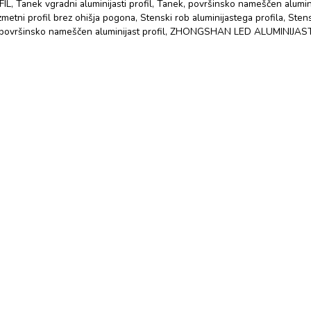
FIL
,
Tanek vgradni aluminijasti profil
,
Tanek, površinsko nameščen aluminij
vzmetni profil brez ohišja pogona
,
Stenski rob aluminijastega profila
,
Stens
 površinsko nameščen aluminijast profil
,
ZHONGSHAN LED ALUMINIJAST