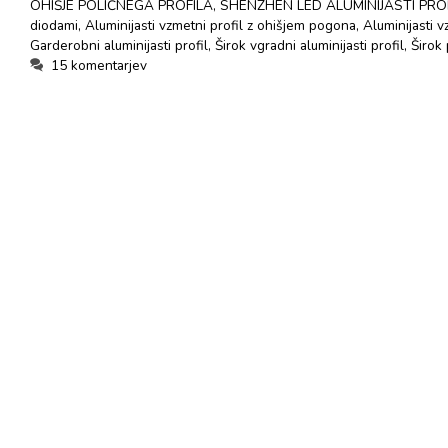
OHIŠJE POLIČNEGA PROFILA
,
SHENZHEN LED ALUMINIJASTI PRO
diodami
,
Aluminijasti vzmetni profil z ohišjem pogona
,
Aluminijasti 
Garderobni aluminijasti profil
,
Širok vgradni aluminijasti profil
,
Širok
15 komentarjev