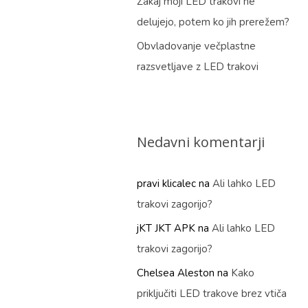
Zakaj moji LED trakovi ne
delujejo, potem ko jih prerežem?
Obvladovanje večplastne
razsvetljave z LED trakovi
Nedavni komentarji
pravi klicalec
na
Ali lahko LED
trakovi zagorijo?
jKT JKT APK
na
Ali lahko LED
trakovi zagorijo?
Chelsea Aleston
na
Kako
priključiti LED trakove brez vtiča