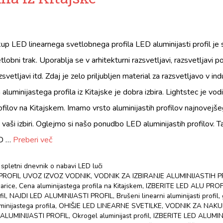
up LED linearnega svetlobnega profila LED aluminijasti profil je s
tlobni trak. Uporablja se v arhitekturni razsvetljavi, razsvetljavi p
svetljavi itd. Zdaj je zelo priljubljen material za razsvetljavo v indu
luminijastega profila iz Kitajske je dobra izbira. Lightstec je vodi
rofilov na Kitajskem. Imamo vrsto aluminijastih profilov najnovejše
o vaši izbiri. Oglejmo si našo ponudbo LED aluminijastih profilov. 
D …
Preberi več
 spletni dnevnik o nabavi LED luči
 PROFIL UVOZ IZVOZ VODNIK
,
VODNIK ZA IZBIRANJE ALUMINIJASTIH 
marice
,
Cena aluminijastega profila na Kitajskem
,
IZBERITE LED ALU PROF
fil
,
NAJDI LED ALUMINIJASTI PROFIL
,
Brušeni linearni aluminijasti profil
,
minijastega profila
,
OHIŠJE LED LINEARNE SVETILKE
,
VODNIK ZA NAKU
ALUMINIJASTI PROFIL
,
Okrogel aluminijast profil
,
IZBERITE LED ALUMIN