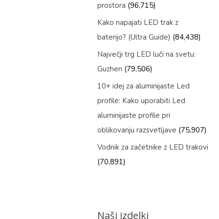
prostora
(96,715)
Kako napajati LED trak z
baterijo? (Ultra Guide)
(84,438)
Največji trg LED luči na svetu:
Guzhen
(79,506)
10+ idej za aluminijaste Led
profile: Kako uporabiti Led
aluminijaste profile pri
oblikovanju razsvetljave
(75,907)
Vodnik za začetnike z LED trakovi
(70,891)
Naši izdelki