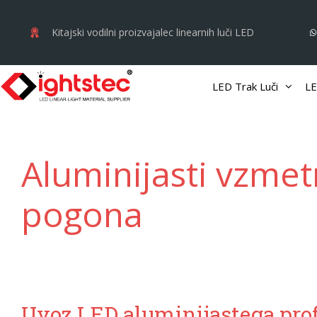
Preskoči
na
Kitajski vodilni proizvajalec linearnih luči LED
vsebino
LED Trak Luči
LE
Aluminijasti vzmetn
pogona
Uvoz LED aluminijastega profi