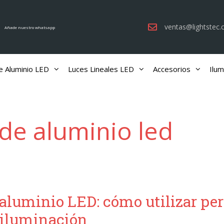
ventas@lightstec
Añade nuestro whatsapp
e Aluminio LED
Luces Lineales LED
Accesorios
Ilum
 de aluminio led
 aluminio LED: cómo utilizar per
 iluminación