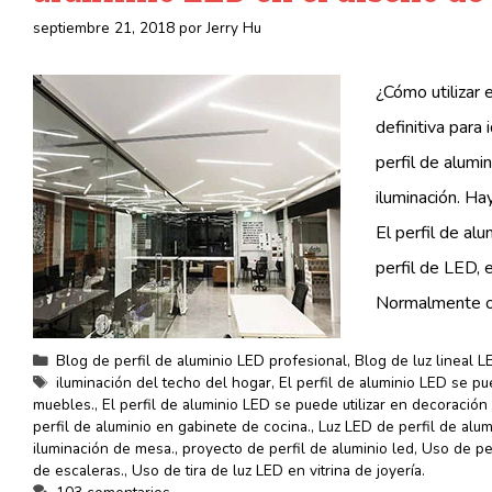
septiembre 21, 2018
por
Jerry Hu
¿Cómo utilizar 
definitiva para
perfil de alumi
iluminación. Ha
El perfil de al
perfil de LED, 
Normalmente o
Categorías
Blog de perfil de aluminio LED profesional
,
Blog de luz lineal L
Etiquetas
iluminación del techo del hogar
,
El perfil de aluminio LED se pue
muebles.
,
El perfil de aluminio LED se puede utilizar en decoració
perfil de aluminio en gabinete de cocina.
,
Luz LED de perfil de alumi
iluminación de mesa.
,
proyecto de perfil de aluminio led
,
Uso de per
de escaleras.
,
Uso de tira de luz LED en vitrina de joyería.