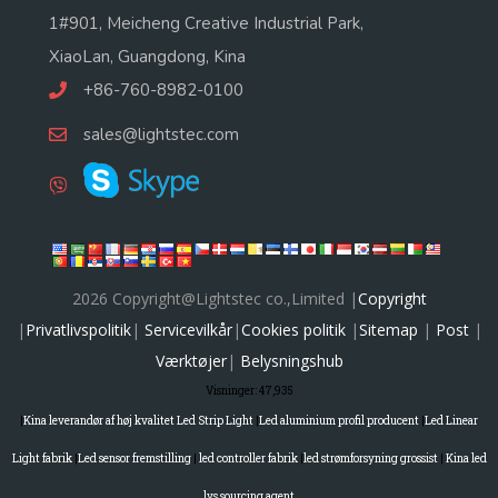
1#901, Meicheng Creative Industrial Park,
XiaoLan, Guangdong, Kina
+86-760-8982-0100
sales@lightstec.com
2026 Copyright@Lightstec co.,Limited |
Copyright
|
Privatlivspolitik
|
Servicevilkår
|
Cookies politik
|
Sitemap
|
Post
|
Værktøjer
|
Belysningshub
Visninger:
47,935
|
Kina leverandør af høj kvalitet Led Strip Light
|
Led aluminium profil producent
|
Led Linear
Light fabrik
|
Led sensor fremstilling
|
led controller fabrik
|
led strømforsyning grossist
|
Kina led
lys sourcing agent