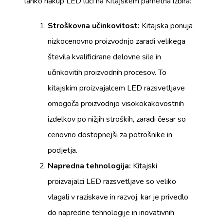
lahko nakup LED luči na Kitajskem pametna izbira:
Stroškovna učinkovitost:
Kitajska ponuja
nizkocenovno proizvodnjo zaradi velikega
števila kvalificirane delovne sile in
učinkovitih proizvodnih procesov. To
kitajskim proizvajalcem LED razsvetljave
omogoča proizvodnjo visokokakovostnih
izdelkov po nižjih stroških, zaradi česar so
cenovno dostopnejši za potrošnike in
podjetja.
Napredna tehnologija:
Kitajski
proizvajalci LED razsvetljave so veliko
vlagali v raziskave in razvoj, kar je privedlo
do napredne tehnologije in inovativnih