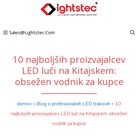
Preskoči
na
vsebino
Sales@lightstec.com
10 najboljših proizvajalcev
LED luči na Kitajskem:
obsežen vodnik za kupce
domov
»
Blog o profesionalnih LED trakovih
»
10
najboljših proizvajalcev LED luči na Kitajskem: obsežen
vodnik za kupce