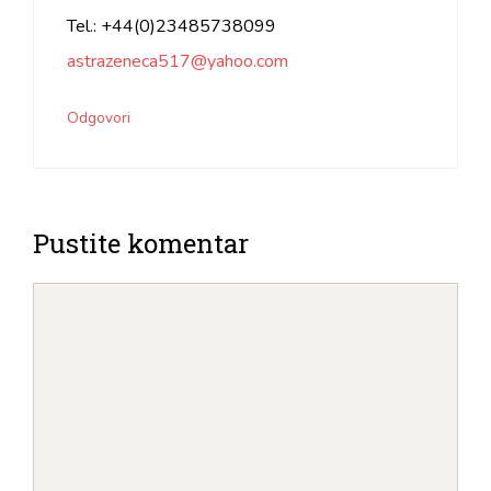
Tel.: +44(0)23485738099
astrazeneca517@yahoo.com
Odgovori
Pustite komentar
Komentiraj