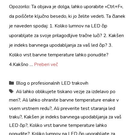
Opozorilo: Ta objava je dolga, lahko uporabite »Ctrl+F«,
da poiščete ključno besedo, ki jo želite vedeti. Ta članek
je naveden spodaj: 1. Koliko lumnov na LED čip
uporabljate za svoje prilagodljive tračne luči? 2. Kakšen
je indeks barvnega upodabljanja za vaš led čip? 3.
Koliko vrst barvne temperature lahko ponudite?
4.Kakšno …
Preberi več
kategorije
Blog o profesionalnih LED trakovih
Oznake
Ali lahko oblikujete tiskano vezje za izdelavo po
meri?
,
Ali lahko ohranite barvne temperature enake v
vsem vrstnem redu?
,
Ali preverite test staranja led
traku?
,
Kakšen je indeks barvnega upodabljanja za vaš
LED čip?
,
Koliko vrst barvne temperature lahko
ponudite?
,
Koliko lumnov na LED čip uporabljate za