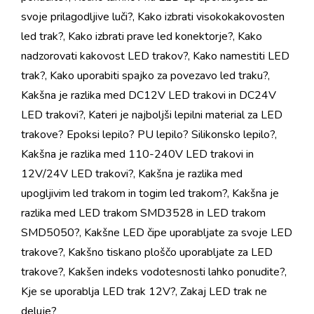
svoje prilagodljive luči?
,
Kako izbrati visokokakovosten
led trak?
,
Kako izbrati prave led konektorje?
,
Kako
nadzorovati kakovost LED trakov?
,
Kako namestiti LED
trak?
,
Kako uporabiti spajko za povezavo led traku?
,
Kakšna je razlika med DC12V LED trakovi in ​​DC24V
LED trakovi?
,
Kateri je najboljši lepilni material za LED
trakove? Epoksi lepilo? PU lepilo? Silikonsko lepilo?
,
Kakšna je razlika med 110-240V LED trakovi in ​​
12V/24V LED trakovi?
,
Kakšna je razlika med
upogljivim led trakom in togim led trakom?
,
Kakšna je
razlika med LED trakom SMD3528 in LED trakom
SMD5050?
,
Kakšne LED čipe uporabljate za svoje LED
trakove?
,
Kakšno tiskano ploščo uporabljate za LED
trakove?
,
Kakšen indeks vodotesnosti lahko ponudite?
,
Kje se uporablja LED trak 12V?
,
Zakaj LED trak ne
deluje?