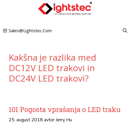
Preskoči
na
vsebino
Sales@lightstec.com
Kakšna je razlika med
DC12V LED trakovi in ​​
DC24V LED trakovi?
101 Pogosta vprašanja o LED traku
25. avgust 2018
avtor
Jerry Hu