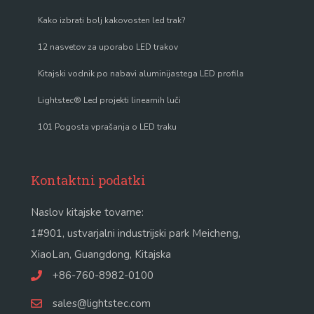
Kako izbrati bolj kakovosten led trak?
12 nasvetov za uporabo LED trakov
Kitajski vodnik po nabavi aluminijastega LED profila
Lightstec® Led projekti linearnih luči
101 Pogosta vprašanja o LED traku
Kontaktni podatki
Naslov kitajske tovarne:
1#901, ustvarjalni industrijski park Meicheng,
XiaoLan, Guangdong, Kitajska
+86-760-8982-0100
sales@lightstec.com