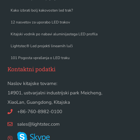
Kako izbrati bolj kakovosten led trak?
12 nasvetov za uporabo LED trakov
Kitajski vodnik po nabavi aluminijastega LED profila
Lightstec® Led projekti linearnih luči
101 Pogosta vprašanja o LED traku
Kontaktni podatki
Naslov kitajske tovarne:
1#901, ustvarjalni industrijski park Meicheng,
XiaoLan, Guangdong, Kitajska
+86-760-8982-0100
sales@lightstec.com