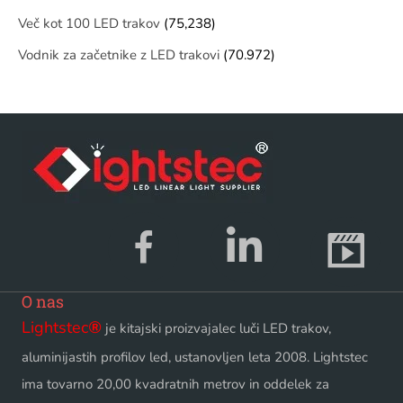
Več kot 100 LED trakov
(75,238)
Vodnik za začetnike z LED trakovi
(70.972)
O nas
Lightstec
®
je kitajski proizvajalec luči LED trakov,
aluminijastih profilov led, ustanovljen leta 2008. Lightstec
ima tovarno 20,00 kvadratnih metrov in oddelek za