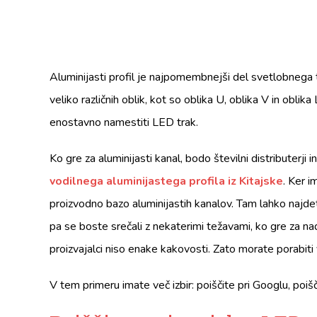
Aluminijasti profil je najpomembnejši del svetlobnega t
veliko različnih oblik, kot so oblika U, oblika V in oblika
enostavno namestiti LED trak.
Ko gre za aluminijasti kanal, bodo številni distributerji in
vodilnega aluminijastega profila iz Kitajske
. Ker i
proizvodno bazo aluminijastih kanalov. Tam lahko najd
pa se boste srečali z nekaterimi težavami, ko gre za nad
proizvajalci niso enake kakovosti. Zato morate porabiti 
V tem primeru imate več izbir: poiščite pri Googlu, poišč