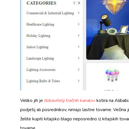
Veliko jih je
dobavitelji tračnih kanalov
kotira na Alibabi
podjetij ali posrednikov, nimajo lastne tovarne. Večina j
želite kupiti kitajsko blago neposredno iz kitajskih tov
tovarne.