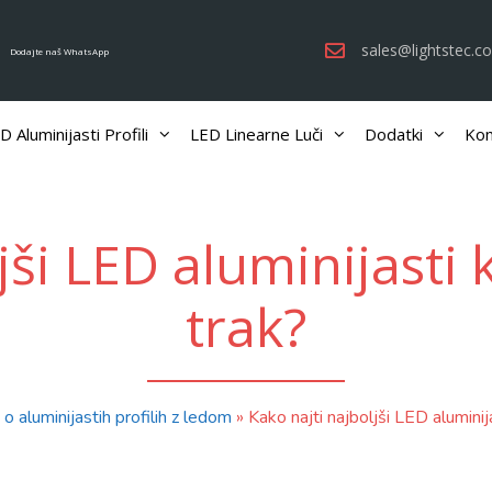
sales@lightstec.c
Dodajte naš WhatsApp
D Aluminijasti Profili
LED Linearne Luči
Dodatki
Kom
jši LED aluminijasti 
trak?
 o aluminijastih profilih z ledom
»
Kako najti najboljši LED aluminij