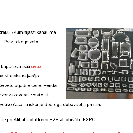
raku. Aluminijasti kanal ima
 L. Prav tako je zelo
 kupci razmislili
uvoz
ma Kitajska največjo
ete zelo ugodne cene. Vendar
zor kakovosti. Veste, ti
veliko časa za iskanje dobrega dobavitelja pri njih.
ite pri Alibabi, platformi B2B ali obiščite EXPO.