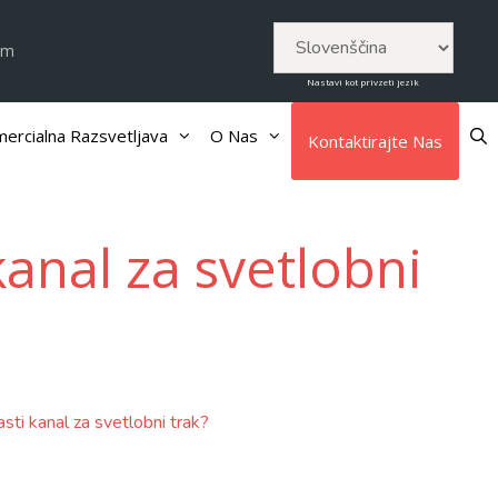
om
Nastavi kot privzeti jezik
ercialna Razsvetljava
O Nas
Kontaktirajte Nas
kanal za svetlobni
asti kanal za svetlobni trak?