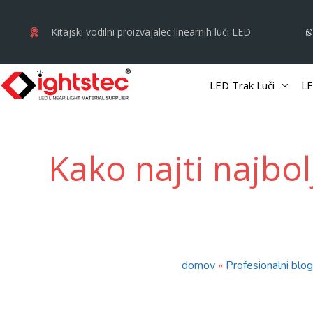
Preskoči
na
Kitajski vodilni proizvajalec linearnih luči LED
vsebino
LED Trak Luči
LE
Kako najti najbol
domov
»
Profesionalni blog