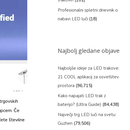
trakovih
(102)
Profesionalni spletni dnevnik o
nabavi LED luči
(18)
Najbolj gledane objave
Najboljše ideje za LED trakove:
21 COOL aplikacij za osvetlitev
prostora
(96,715)
Kako napajati LED trak z
 trgovskih
baterijo? (Ultra Guide)
(84,438)
 kupcem. Če
Največji trg LED luči na svetu:
čete številne
Guzhen
(79,506)