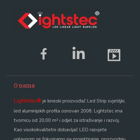
O nama
Lightstec
®
je kineski proizvođač Led Strip svjetiljki,
led aluminijskih profila osnovan 2008. Lightstec ima
tvornicu od 20,00 m² i odjel za istraživanje i razvoj.
Kao visokokvalitetni dobavljač LED rasvjete
uglavnom se fokusiramo na projektiranje, proizvodnju