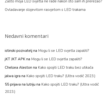
Zašto moja LED svjetla ne rade nakon što sam ih prerezao?
Ovladavanje slojevitom rasvjetom s LED trakama
Nedavni komentari
istinski pozivatelj
na
Mogu li se LED svjetla zapaliti?
jKT JKT APK
na
Mogu li se LED svjetla zapaliti?
Chelsea Aleston
na
Kako spojiti LED traku bez utikača
jalwa igra
na
Kako spojiti LED traku? (Ultra vodič 2023.)
55 prijava na lutriju
na
Kako spojiti LED traku? (Ultra vodič
2023.)