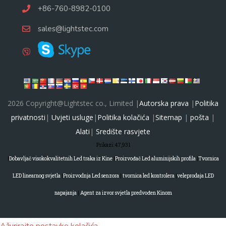
+86-760-8982-0100
sales@lightstec.com
2026 Copyright@Lightstec co., Limited |
Autorska prava
|
Politika
privatnosti
|
Uvjeti usluge
|
Politika kolačića
|
Sitemap
|
pošta
|
Alati
|
Središte rasvjete
Prikazi:
47,931
|
Dobavljač visokokvalitetnih Led traka iz Kine
|
Proizvođač Led aluminijskih profila
|
Tvornica
LED linearnog svjetla
|
Proizvodnja Led senzora
|
tvornica led kontrolera
|
veleprodaja LED
napajanja
|
Agent za izvor svjetla predvođen Kinom
Ažurirajte postavke kolačića