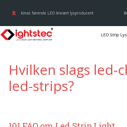
Gå
til
Kinas førende LED lineært lysproducent
indhold
LED Strip Lys
Hvilken slags led-c
led-strips?
101 FAQ om Led Strip Light