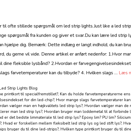
til ofte stillede spørgsmål om led strip lights.Just like a led str
e spørgsmål fra kunden og giver et svar.Du kan lære led strip l
n hjælpe dig. Bemærk: Dette indlæg er langt indhold, du kan bruge
rd, du gerne vil vide. Denne artikel er anført nedenfor: 1.Hvor ma
til dine fleksible lysbånd? 2.Hvordan er farvegengivelsesindekset 
lags farvetemperaturer kan du tilbyde? 4. Hvilken slags …
Læs 
Led Strip Lights Blog
 printkort til specialfremstillet?
,
Kan du holde farvetemperaturerne ens 
sesindekset for din led-chip?
,
Hvor mange slags farvetemperaturer kan 
rdan vælger man en højkvalitets led strip lys?
,
Hvordan vælger man de ri
lerer man led strip lys?
,
Hvordan bruger man loddemetal til at forbinde le
d er det bedste limmateriale til led strip lys? Epoxy lim? PU lim? Silicium
?
,
Hvad er forskellen mellem fleksibelt led strip lys og led stift lys?
,
Hvad
ips bruger du til dine led-strips?
,
Hvilken type printkort bruger du til dine