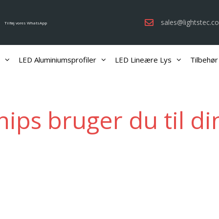
sales@lightstec.c
Tilføj vores WhatsApp
LED Aluminiumsprofiler
LED Lineære Lys
Tilbehør
hips bruger du til di