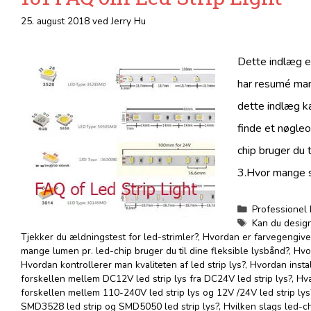
25. august 2018
ved
Jerry Hu
Dette indlæg er 
har resumé mang
dette indlæg ka
finde et nøgleo
chip bruger du 
3.Hvor mange s
Kategorier
Professionel 
Tags
Kan du designe
Tjekker du ældningstest for led-strimler?
,
Hvordan er farvegengivel
mange lumen pr. led-chip bruger du til dine fleksible lysbånd?
,
Hvo
Hvordan kontrollerer man kvaliteten af ​​led strip lys?
,
Hvordan instal
forskellen mellem DC12V led strip lys fra DC24V led strip lys?
,
Hva
forskellen mellem 110-240V led strip lys og 12V /24V led strip lys
SMD3528 led strip og SMD5050 led strip lys?
,
Hvilken slags led-ch