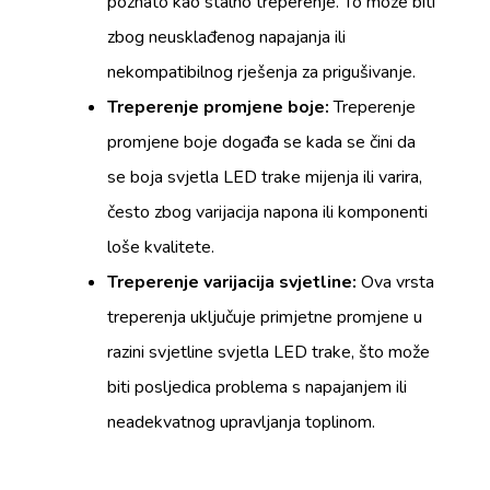
poznato kao stalno treperenje. To može biti
zbog neusklađenog napajanja ili
nekompatibilnog rješenja za prigušivanje.
Treperenje promjene boje:
Treperenje
promjene boje događa se kada se čini da
se boja svjetla LED trake mijenja ili varira,
često zbog varijacija napona ili komponenti
loše kvalitete.
Treperenje varijacija svjetline:
Ova vrsta
treperenja uključuje primjetne promjene u
razini svjetline svjetla LED trake, što može
biti posljedica problema s napajanjem ili
neadekvatnog upravljanja toplinom.