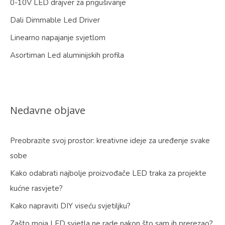
0-10V LED drajver za prigušivanje
Dali Dimmable Led Driver
Linearno napajanje svjetlom
Asortiman Led aluminijskih profila
Nedavne objave
Preobrazite svoj prostor: kreativne ideje za uređenje svake
sobe
Kako odabrati najbolje proizvođače LED traka za projekte
kućne rasvjete?
Kako napraviti DIY viseću svjetiljku?
Zašto moja LED svjetla ne rade nakon što sam ih prerezao?