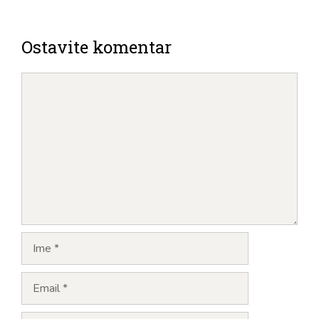
Ostavite komentar
Komentar
Ime
E-
mail