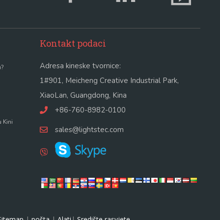
Kontakt podaci
Adresa kineske tvornice:
u?
1#901, Meicheng Creative Industrial Park,
XiaoLan, Guangdong, Kina
+86-760-8982-0100
 Kini
sales@lightstec.com
Sitemap
|
pošta
|
Alati
|
Središte rasvjete