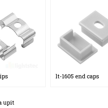
lt-1605 end caps
lips
a upit