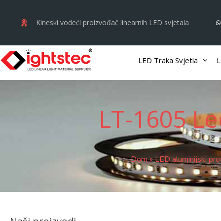
Preskoči
na
Kineski vodeći proizvođač linearnih LED svjetala
sadržaj
LED Traka Svjetla
L
LT-1605 Le
Dom
»
LED aluminijski prof