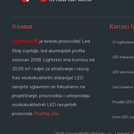
O nama
Korisni 
Lightstec
®
je kineski proizvođač Led
O Lightstecu
Strip svjetiljki, led aluminijskih profila
LED trakasta
osnovan 2008. Lightstec ima tvornicu od
20,00 m² i odjel za istraživanje i razvoj.
LED aluminijs
Kao visokokvalitetni dobavljač LED
rasvjete uglavnom se fokusiramo na
Led linearna 
projektiranje, proizvodnju i veleprodaju
Projekti LED 
visokokvalitetnih LED rasvjetnih
proizvoda.
Pročitaj više...
Izvor LED svj
2026 Copyright@Lightstec co., Limited |