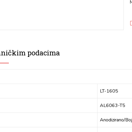
M
ehničkim podacima
LT-1605
AL6063-T5
Anodizirano/Bo