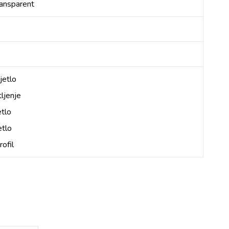
ransparent
jetlo
ljenje
etlo
etlo
rofil