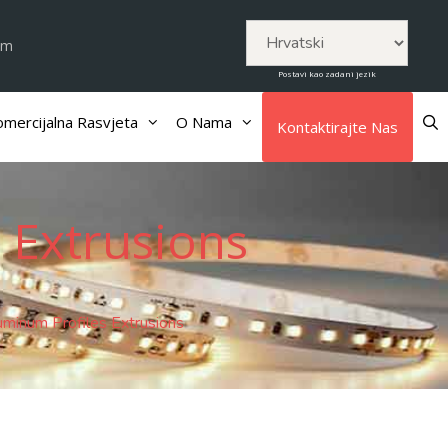
om
Postavi kao zadani jezik
mercijalna Rasvjeta
O Nama
Kontaktirajte Nas
 Extrusions
minum Profiles Extrusions