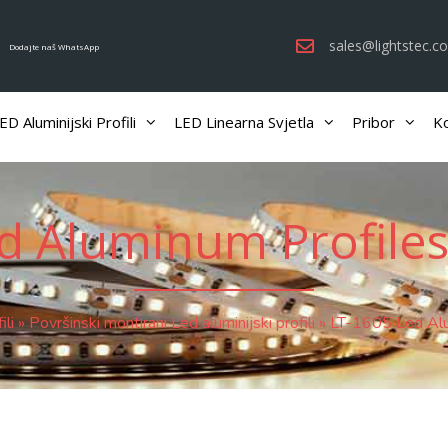
sales@lightstec.c
Dodajte naš WhatsApp
ED Aluminijski Profili
LED Linearna Svjetla
Pribor
Ko
d Aluminum Profiles
ili
»
Površinski montirani Led aluminijski profili
»
LT-1605 Led Alu