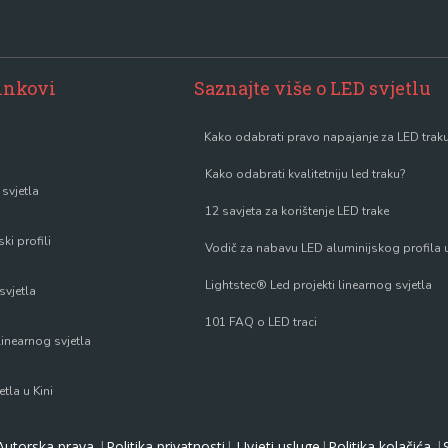
linkovi
Saznajte više o LED svjetlu
Kako odabrati pravo napajanje za LED trak
Kako odabrati kvalitetniju led traku?
 svjetla
12 savjeta za korištenje LED trake
ki profili
Vodič za nabavu LED aluminijskog profila u
Lightstec® Led projekti linearnog svjetla
svjetla
101 FAQ o LED traci
linearnog svjetla
etla u Kini
Autorska prava
|
Politika privatnosti
|
Uvjeti usluge
|
Politika kolačića
|