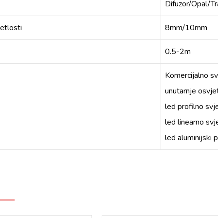
Difuzor/Opal/T
jetlosti
8mm/10mm
0.5-2m
Komercijalno sv
unutarnje osvjet
led profilno svj
led linearno svj
led aluminijski p