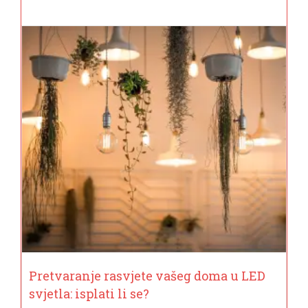
Pretvaranje rasvjete vašeg doma u LED
svjetla: isplati li se?