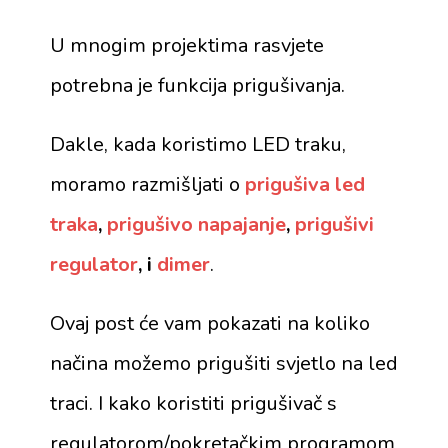
U mnogim projektima rasvjete
potrebna je funkcija prigušivanja.
Dakle, kada koristimo LED traku,
moramo razmišljati o
prigušiva led
traka
,
prigušivo napajanje
,
prigušivi
regulator
, i
dimer
.
Ovaj post će vam pokazati na koliko
načina možemo prigušiti svjetlo na led
traci. I kako koristiti prigušivač s
regulatorom/pokretačkim programom