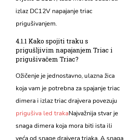
izlaz DC12V napajanje triac
prigušivanjem.
4.1.1 Kako spojiti traku s
prigušljivim napajanjem Triac i
prigušivačem Triac?
Ožičenje je jednostavno, ulazna žica
koja vam je potrebna za spajanje triac
dimera i izlaz triac drajvera povezuju
prigušiva led traka
Najvažnija stvar je
snaga dimera koja mora biti ista ili
veća od snage drajvera triaka. A snaga