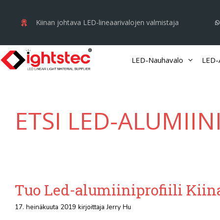
Siirry
sisältöön
Kiinan johtava LED-lineaarivalojen valmistaja
LED-Nauhavalo
LED-A
ETSI LED-ALUMIINI
Tuo Led-alumiiniprofiili Kiin
17. heinäkuuta 2019
kirjoittaja
Jerry Hu