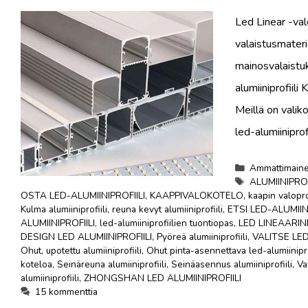
Led Linear -val
valaistusmateri
mainosvalaistuk
alumiiniprofiili
Meillä on valiko
led-alumiinipro
Luokat
Ammattimainen
Tunnisteet
ALUMIINIPRO
OSTA LED-ALUMIINIPROFIILI
,
KAAPPIVALOKOTELO
,
kaapin valoprof
Kulma alumiiniprofiili
,
reuna kevyt alumiiniprofiili
,
ETSI LED-ALUMIINI
ALUMIINIPROFIILI
,
led-alumiiniprofiilien tuontiopas
,
LED LINEAARI
DESIGN LED ALUMIINIPROFIILI
,
Pyöreä alumiiniprofiili
,
VALITSE LED
Ohut, upotettu alumiiniprofiili
,
Ohut pinta-asennettava led-alumiinipro
koteloa
,
Seinäreuna alumiiniprofiili
,
Seinäasennus alumiiniprofiili
,
Va
alumiiniprofiili
,
ZHONGSHAN LED ALUMIINIPROFIILI
15 kommenttia