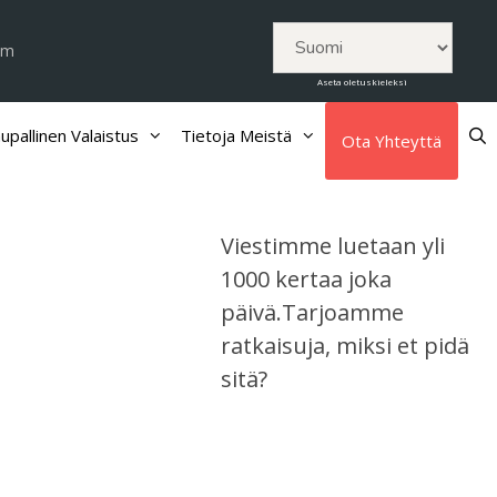
om
Aseta oletuskieleksi
upallinen Valaistus
Tietoja Meistä
Ota Yhteyttä
Viestimme luetaan yli
1000 kertaa joka
päivä.Tarjoamme
ratkaisuja, miksi et pidä
sitä?