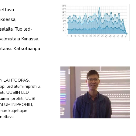
tettävä
uksessa,
salalla. Tuo led-
 valmistaja Kiinassa.
lintaasi. Katsotaanpa
LIN LÄHTÖOPAS
,
ppi led alumiiniprofiili
,
ili
,
UUSIIN LED
lumiiniprofiili
,
UUSI
LUMIINIPROFIILI
,
ilman kuljettajan
nettava