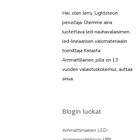
Hei, olen Jerry. Lightstecin
perustaja. Olemme aina
luotettava led-nauhavalaisimen,
led-lineaarisen valomateriaalin
toimittaja Kiinasta.
Ammattilainen, jolla on 13
vuoden valaistuskokemus, auttaa
sinua.
Blogin luokat
Ammattimainen LED-
alumiiniprofiiliblogi
(20)