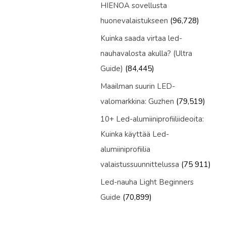
HIENOA sovellusta
huonevalaistukseen
(96,728)
Kuinka saada virtaa led-
nauhavalosta akulla? (Ultra
Guide)
(84,445)
Maailman suurin LED-
valomarkkina: Guzhen
(79,519)
10+ Led-alumiiniprofiiliideoita:
Kuinka käyttää Led-
alumiiniprofiilia
valaistussuunnittelussa
(75 911)
Led-nauha Light Beginners
Guide
(70,899)