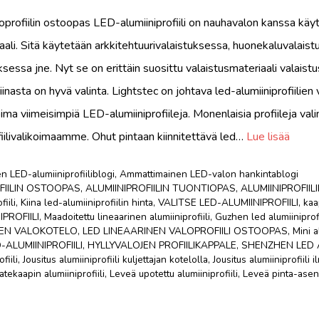
oprofiilin ostoopas LED-alumiiniprofiili on nauhavalon kanssa käy
aali. Sitä käytetään arkkitehtuurivalaistuksessa, huonekaluvalaist
sessa jne. Nyt se on erittäin suosittu valaistusmateriaali valaistu
 Kiinasta on hyvä valinta. Lightstec on johtava led-alumiiniprofiilien
ima viimeisimpiä LED-alumiiniprofiileja. Monenlaisia ​​profiileja va
fiilivalikoimaamme. Ohut pintaan kiinnitettävä led…
Lue lisää
 LED-alumiiniprofiiliblogi
,
Ammattimainen LED-valon hankintablogi
FIILIN OSTOOPAS
,
ALUMIINIPROFIILIN TUONTIOPAS
,
ALUMIINIPROFII
iili
,
Kiina led-alumiiniprofiilin hinta
,
VALITSE LED-ALUMIINIPROFIILI
,
kaa
PROFIILI
,
Maadoitettu lineaarinen alumiiniprofiili
,
Guzhen led alumiiniprofi
NEN VALOKOTELO
,
LED LINEAARINEN VALOPROFIILI OSTOOPAS
,
Mini a
-ALUMIINIPROFIILI
,
HYLLYVALOJEN PROFIILIKAPPALE
,
SHENZHEN LED A
fiili
,
Jousitus alumiiniprofiili kuljettajan kotelolla
,
Jousitus alumiiniprofiili 
atekaapin alumiiniprofiili
,
Leveä upotettu alumiiniprofiili
,
Leveä pinta-asen