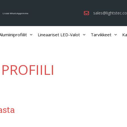
sales@lightstec.c
Lisää WhatsAppimme
lumiiniprofiilit
Lineaariset LED-Valot
Tarvikkeet
Ka
PROFIILI
asta