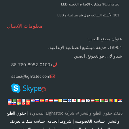
Lightstec® مشاريع الإضاءة الخطية LED
101 الأسئلة الشائعة حول شريط إضاءة LED
معلومات الاتصال
عنوان مصنع الصين:
1#901، حديقة ميتشنغ الصناعية الإبداعية،
شياو لان، قوانغدونغ، الصين
+86-760-8982-0100
sales@lightstec.com
2026 حقوق الطبع والنشر @ شركة Lightstec المحدودة |
حقوق الطبع
والنشر
|
سياسة الخصوصية
|
شروط الخدمة
|
سياسة ملفات تعريف