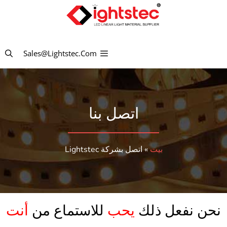
نتقل
لى
لمحتوى
Sales@lightstec.com
اتصل بنا
بيت
»
اتصل بشركة Lightstec
نحن نفعل ذلك
يحب
للاستماع من
أنت