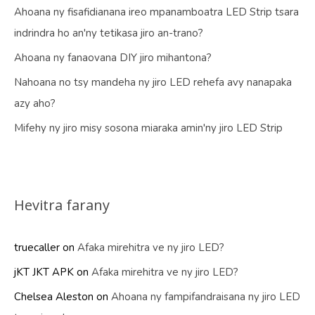
Ahoana ny fisafidianana ireo mpanamboatra LED Strip tsara
indrindra ho an'ny tetikasa jiro an-trano?
Ahoana ny fanaovana DIY jiro mihantona?
Nahoana no tsy mandeha ny jiro LED rehefa avy nanapaka
azy aho?
Mifehy ny jiro misy sosona miaraka amin'ny jiro LED Strip
Hevitra farany
truecaller
on
Afaka mirehitra ve ny jiro LED?
jKT JKT APK
on
Afaka mirehitra ve ny jiro LED?
Chelsea Aleston
on
Ahoana ny fampifandraisana ny jiro LED