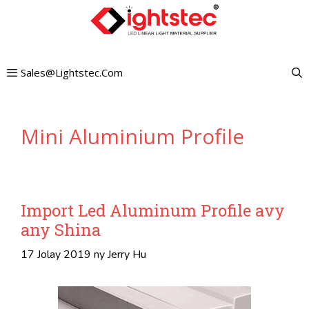
Mandehana
any
amin'ny
Sales@lightstec.com
votoaty
Mini Aluminium Profile
Import Led Aluminum Profile avy
any Shina
17 Jolay 2019
ny
Jerry Hu