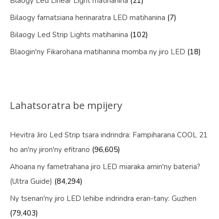
Blaogy Led Linear Light matihanina
(21)
Bilaogy famatsiana herinaratra LED matihanina
(7)
Bilaogy Led Strip Lights matihanina
(102)
Blaogin'ny Fikarohana matihanina momba ny jiro LED
(18)
Lahatsoratra be mpijery
Hevitra Jiro Led Strip tsara indrindra: Fampiharana COOL 21
ho an'ny jiron'ny efitrano
(96,605)
Ahoana ny fametrahana jiro LED miaraka amin'ny bateria?
(Ultra Guide)
(84,294)
Ny tsenan'ny jiro LED lehibe indrindra eran-tany: Guzhen
(79,403)