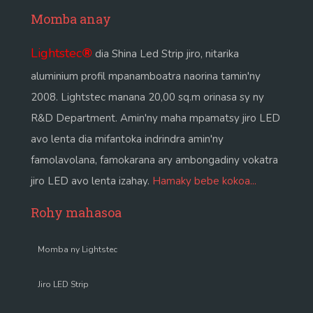
Momba anay
Lightstec
®
dia Shina Led Strip jiro, nitarika
aluminium profil mpanamboatra naorina tamin'ny
2008. Lightstec manana 20,00 sq.m orinasa sy ny
R&D Department. Amin'ny maha mpamatsy jiro LED
avo lenta dia mifantoka indrindra amin'ny
famolavolana, famokarana ary ambongadiny vokatra
jiro LED avo lenta izahay.
Hamaky bebe kokoa...
Rohy mahasoa
Momba ny Lightstec
Jiro LED Strip