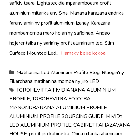
safidy tsara. Lightstec dia mpanamboatra profil
aluminium mitarika any Sina. Manana karazana endrika
farany amin'ny profil aluminium izahay. Karazana
mombamomba maro ho an'ny safidinao. Andao
hojerentsika ny sarin'ny profil aluminium led. Slim
Surface Mounted Led…
Hamaky bebe kokoa
Sokajy
Matihanina Led Aluminum Profile Blog
,
Blaogin'ny
Fikarohana matihanina momba ny jiro LED
Tags
TOROHEVITRA FIVIDIANANA ALUMINIUM
PROFILE
,
TOROHEVITRA FOTOTRA
MANONDRANANA ALUMINIUM PROFILE
,
ALUMINIUM PROFILE SOURCING GUIDE
,
MIVIDY
LED ALUMINIUM PROFILE
,
CABINET FAHAZAVANA
HOUSE
,
profil jiro kabinetra
,
China nitarika aluminium