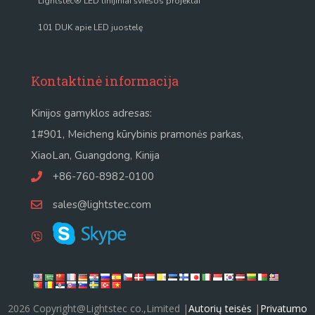
Lightstec® LED linijiniai šviesos projektai
101 DUK apie LED juostelę
Kontaktinė informacija
Kinijos gamyklos adresas:
1#901, Meicheng kūrybinis pramonės parkas,
XiaoLan, Guangdong, Kinija
+86-760-8982-0100
sales@lightstec.com
2026 Copyright@Lightstec co.,Limited |
Autorių teisės
|
Privatumo