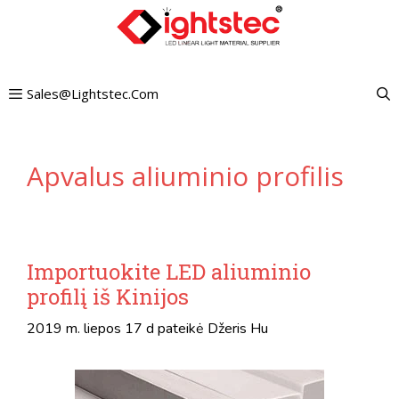
Pereiti
prie
turinio
Sales@lightstec.com
Apvalus aliuminio profilis
Importuokite LED aliuminio
profilį iš Kinijos
2019 m. liepos 17 d
pateikė
Džeris Hu