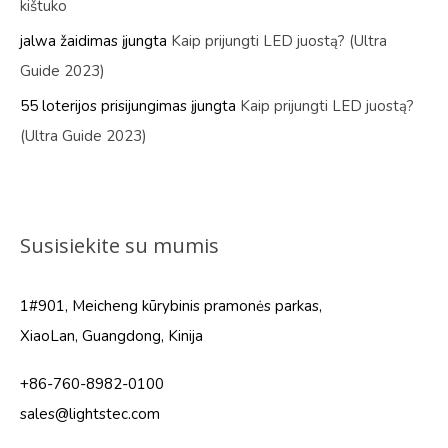
kištuko
jalwa žaidimas
įjungta
Kaip prijungti LED juostą? (Ultra
Guide 2023)
55 loterijos prisijungimas
įjungta
Kaip prijungti LED juostą?
(Ultra Guide 2023)
Susisiekite su mumis
1#901, Meicheng kūrybinis pramonės parkas,
XiaoLan, Guangdong, Kinija
+86-760-8982-0100
sales@lightstec.com