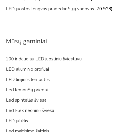
LED juostos lengvas pradedančiųjų vadovas
(70 928)
Mūsų gaminiai
100 ir daugiau LED juostinių šviestuvų
LED aliuminio profiliai
LED linijinės lemputės
Led lempučių priedai
Led spintelės šviesa
Led Flex neoninė šviesa
LED jutiklis
Led maitinimo šaltinis