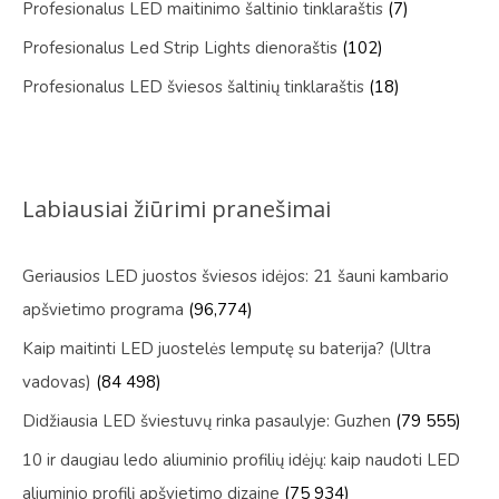
Profesionalus LED maitinimo šaltinio tinklaraštis
(7)
Profesionalus Led Strip Lights dienoraštis
(102)
Profesionalus LED šviesos šaltinių tinklaraštis
(18)
Labiausiai žiūrimi pranešimai
Geriausios LED juostos šviesos idėjos: 21 šauni kambario
apšvietimo programa
(96,774)
Kaip maitinti LED juostelės lemputę su baterija? (Ultra
vadovas)
(84 498)
Didžiausia LED šviestuvų rinka pasaulyje: Guzhen
(79 555)
10 ir daugiau ledo aliuminio profilių idėjų: kaip naudoti LED
aliuminio profilį apšvietimo dizaine
(75 934)