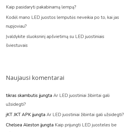
Kaip pasidaryti pakabinamą lempą?
Kodėl mano LED juostos lemputės neveikia po to, kai jas
nupjoviau?
Įvaldykite sluoksninį apšvietimą su LED juostiniais
šviestuvais
Naujausi komentarai
tikras skambutis
įjungta
Ar LED juostiniai žibintai gali
užsidegti?
jKT JKT APK
įjungta
Ar LED juostiniai žibintai gali užsidegti?
Chelsea Aleston
įjungta
Kaip prijungti LED juosteles be