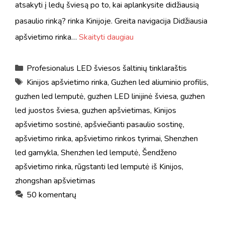
atsakyti į ledų šviesą po to, kai aplankysite didžiausią
pasaulio rinką? rinka Kinijoje. Greita navigacija Didžiausia
apšvietimo rinka…
Skaityti daugiau
Kategorijos
Profesionalus LED šviesos šaltinių tinklaraštis
Žymos
Kinijos apšvietimo rinka
,
Guzhen led aliuminio profilis
,
guzhen led lemputė
,
guzhen LED linijinė šviesa
,
guzhen
led juostos šviesa
,
guzhen apšvietimas
,
Kinijos
apšvietimo sostinė
,
apšviečianti pasaulio sostinę
,
apšvietimo rinka
,
apšvietimo rinkos tyrimai
,
Shenzhen
led gamykla
,
Shenzhen led lemputė
,
Šendženo
apšvietimo rinka
,
rūgstanti led lemputė iš Kinijos
,
zhongshan apšvietimas
50 komentarų