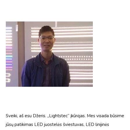
Sveiki, aš esu Džeris. „Lightstec“ įkūrėjas. Mes visada būsime
jūsų patikimas LED juostelės šviestuvas, LED linijinės