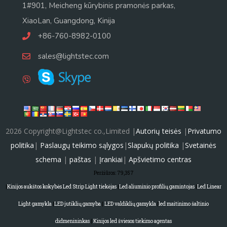
1#901, Meicheng kūrybinis pramonės parkas,
XiaoLan, Guangdong, Kinija
+86-760-8982-0100
sales@lightstec.com
2026 Copyright@Lightstec co.,Limited |
Autorių teisės
|
Privatumo
politika
|
Paslaugų teikimo sąlygos
|
Slapukų politika
|
Svetainės
schema
|
paštas
|
Įrankiai
|
Apšvietimo centras
Peržiūros:
79,357
|
Kinijos aukštos kokybės Led Strip Light tiekėjas
|
Led aliuminio profilių gamintojas
|
Led Linear
Light gamykla
|
LED jutiklių gamyba
|
LED valdiklių gamykla
|
led maitinimo šaltinio
didmenininkas
|
Kinijos led šviesos tiekimo agentas