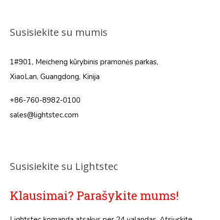
Susisiekite su mumis
1#901, Meicheng kūrybinis pramonės parkas,
XiaoLan, Guangdong, Kinija
+86-760-8982-0100
sales@lightstec.com
Susisiekite su Lightstec
Klausimai? Parašykite mums!
Lightstec komanda atsakys per 24 valandas. Atsiųskite