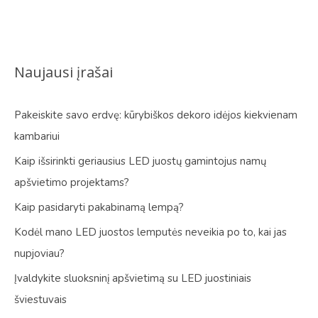
Naujausi įrašai
Pakeiskite savo erdvę: kūrybiškos dekoro idėjos kiekvienam
kambariui
Kaip išsirinkti geriausius LED juostų gamintojus namų
apšvietimo projektams?
Kaip pasidaryti pakabinamą lempą?
Kodėl mano LED juostos lemputės neveikia po to, kai jas
nupjoviau?
Įvaldykite sluoksninį apšvietimą su LED juostiniais
šviestuvais