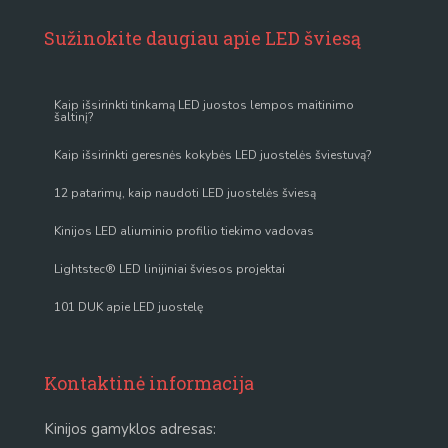
Sužinokite daugiau apie LED šviesą
Kaip išsirinkti tinkamą LED juostos lempos maitinimo
šaltinį?
Kaip išsirinkti geresnės kokybės LED juostelės šviestuvą?
12 patarimų, kaip naudoti LED juostelės šviesą
Kinijos LED aliuminio profilio tiekimo vadovas
Lightstec® LED linijiniai šviesos projektai
101 DUK apie LED juostelę
Kontaktinė informacija
Kinijos gamyklos adresas: