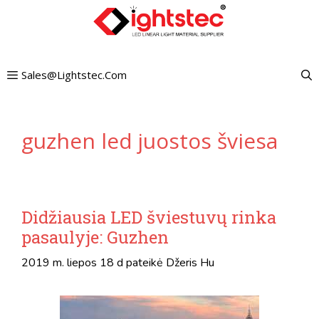
Pereiti
prie
turinio
Sales@lightstec.com
guzhen led juostos šviesa
Didžiausia LED šviestuvų rinka
pasaulyje: Guzhen
2019 m. liepos 18 d
pateikė
Džeris Hu