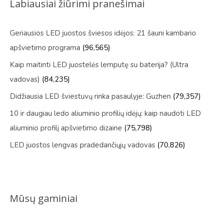
Labiausiai žiūrimi pranešimai
Geriausios LED juostos šviesos idėjos: 21 šauni kambario
apšvietimo programa
(96,565)
Kaip maitinti LED juostelės lemputę su baterija? (Ultra
vadovas)
(84,235)
Didžiausia LED šviestuvų rinka pasaulyje: Guzhen
(79,357)
10 ir daugiau ledo aliuminio profilių idėjų: kaip naudoti LED
aliuminio profilį apšvietimo dizaine
(75,798)
LED juostos lengvas pradedančiųjų vadovas
(70,826)
Mūsų gaminiai