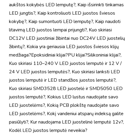
aukštos kokybės LED lemputę?
,
Kaip išsirinkti tinkamas
LED jungtis?
,
Kaip kontroliuoti LED juostos šviesos
kokybę?
,
Kaip sumontuoti LED lemputę?
,
Kaip naudoti
litavimą LED juostos lempai prijungti?
,
Kuo skiriasi
DC12V LED juostiniai žibintai nuo DC24V LED juostelių
žibintų?
,
Kokia yra geriausia LED juostos šviesos klijų
medžiaga?Epoksidiniai klijai?PU klijai?Silikoniniai klijai?
,
Kuo skiriasi 110–240 V LED juostos lemputė ir 12 V /
24 V LED juostos lemputės?
,
Kuo skiriasi lanksti LED
juostos lemputė ir LED standžios juostos lemputė?
,
Kuo skiriasi SMD3528 LED juostelė ir SMD5050 LED
juostos lemputė?
,
Kokius LED lustus naudojate savo
LED juostelėms?
,
Kokią PCB plokštę naudojate savo
LED juostelėms?
,
Kokį vandeniui atsparų indeksą galite
pasiūlyti?
,
Kur naudojama LED juostelinė lemputė 12v?
,
Kodėl LED juostos lemputė neveikia?