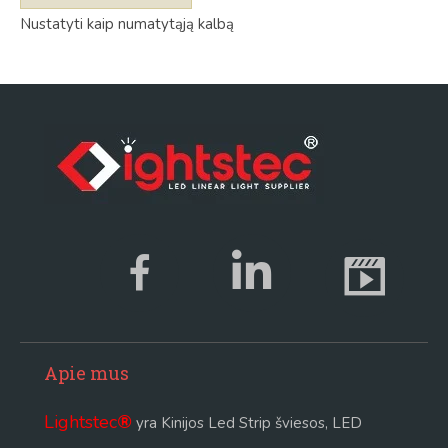
Nustatyti kaip numatytąją kalbą
Apie mus
Lightstec
®
yra Kinijos Led Strip šviesos, LED