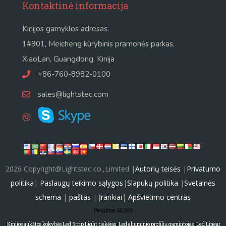
Kontaktinė informacija
Kinijos gamyklos adresas:
1#901, Meicheng kūrybinis pramonės parkas,
XiaoLan, Guangdong, Kinija
+86-760-8982-0100
sales@lightstec.com
2026 Copyright@Lightstec co.,Limited |
Autorių teisės
|
Privatumo
politika
|
Paslaugų teikimo sąlygos
|
Slapukų politika
|
Svetainės
schema
|
paštas
|
Įrankiai
|
Apšvietimo centras
Peržiūros:
62,959
|
Kinijos aukštos kokybės Led Strip Light tiekėjas
|
Led aliuminio profilių gamintojas
|
Led Linear