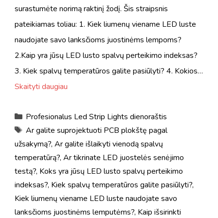
surastumėte norimą raktinį žodį. Šis straipsnis
pateikiamas toliau: 1. Kiek liumenų viename LED luste
naudojate savo lanksčioms juostinėms lempoms?
2.Kaip yra jūsų LED lusto spalvų perteikimo indeksas?
3. Kiek spalvų temperatūros galite pasiūlyti? 4. Kokios…
Skaityti daugiau
Kategorijos
Profesionalus Led Strip Lights dienoraštis
Žymos
Ar galite suprojektuoti PCB plokštę pagal
užsakymą?
,
Ar galite išlaikyti vienodą spalvų
temperatūrą?
,
Ar tikrinate LED juostelės senėjimo
testą?
,
Koks yra jūsų LED lusto spalvų perteikimo
indeksas?
,
Kiek spalvų temperatūros galite pasiūlyti?
,
Kiek liumenų viename LED luste naudojate savo
lanksčioms juostinėms lemputėms?
,
Kaip išsirinkti