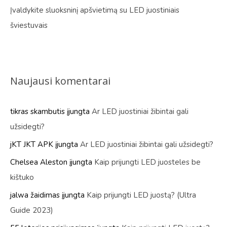
Įvaldykite sluoksninį apšvietimą su LED juostiniais
šviestuvais
Naujausi komentarai
tikras skambutis
įjungta
Ar LED juostiniai žibintai gali
užsidegti?
jKT JKT APK
įjungta
Ar LED juostiniai žibintai gali užsidegti?
Chelsea Aleston
įjungta
Kaip prijungti LED juosteles be
kištuko
jalwa žaidimas
įjungta
Kaip prijungti LED juostą? (Ultra
Guide 2023)