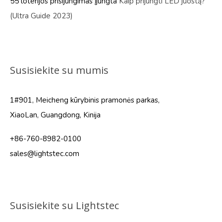
55 loterijos prisijungimas
įjungta
Kaip prijungti LED juostą?
(Ultra Guide 2023)
Susisiekite su mumis
1#901, Meicheng kūrybinis pramonės parkas,
XiaoLan, Guangdong, Kinija
+86-760-8982-0100
sales@lightstec.com
Susisiekite su Lightstec