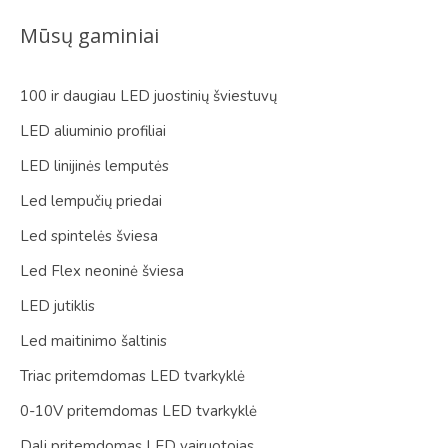
Mūsų gaminiai
100 ir daugiau LED juostinių šviestuvų
LED aliuminio profiliai
LED linijinės lemputės
Led lempučių priedai
Led spintelės šviesa
Led Flex neoninė šviesa
LED jutiklis
Led maitinimo šaltinis
Triac pritemdomas LED tvarkyklė
0-10V pritemdomas LED tvarkyklė
Dali pritemdomas LED vairuotojas