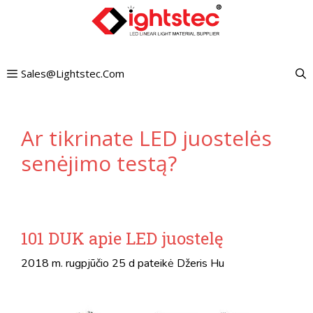
Pereiti
prie
turinio
Sales@lightstec.com
Ar tikrinate LED juostelės
senėjimo testą?
101 DUK apie LED juostelę
2018 m. rugpjūčio 25 d
pateikė
Džeris Hu